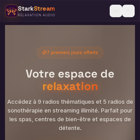
Stark
Stream
EN
RELAXATION AUDIO
Découvrir en 2 min
Blog
7 premiers jours offerts
Packs
Votre espace de
Voice
relaxation
Nos tarifs
Accédez à 9 radios thématiques et 5 radios de
Connexion
sonothérapie en streaming illimité. Parfait pour
Essai gratuit
les spas, centres de bien-être et espaces de
détente.
Theme